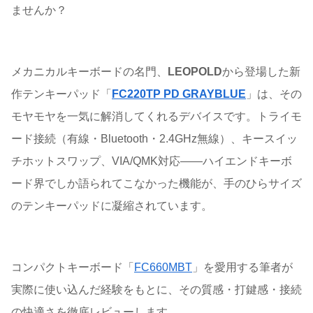
ませんか？
メカニカルキーボードの名門、
LEOPOLD
から登場した新
作テンキーパッド「
FC220TP PD GRAYBLUE
」は、その
モヤモヤを一気に解消してくれるデバイスです。トライモ
ード接続（有線・Bluetooth・2.4GHz無線）、キースイッ
チホットスワップ、VIA/QMK対応——ハイエンドキーボ
ード界でしか語られてこなかった機能が、手のひらサイズ
のテンキーパッドに凝縮されています。
コンパクトキーボード「
FC660MBT
」を愛用する筆者が
実際に使い込んだ経験をもとに、その質感・打鍵感・接続
の快適さを徹底レビューします。