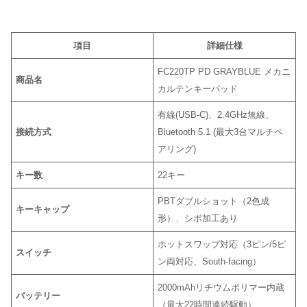
項目
詳細仕様
FC220TP PD GRAYBLUE メカニ
商品名
カルテンキーパッド
有線(USB-C)、2.4GHz無線、
接続方式
Bluetooth 5.1 (最大3台マルチペ
アリング)
キー数
22キー
PBTダブルショット（2色成
キーキャップ
形）、シボ加工あり
ホットスワップ対応（3ピン/5ピ
スイッチ
ン両対応、South-facing）
2000mAhリチウムポリマー内蔵
バッテリー
（最大22時間連続駆動）