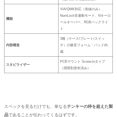
VIA/QMK対応（有線のみ）、
NumLock非連動モード、Nキーロ
機能
ールオーバー、RGBバックライ
ト
3種（ケース/プレート/スイッ
内部構造
チ）の吸音フォーム・パッド内
蔵
PCBマウント Screw-inタイプ
スタビライザー
（潤滑剤塗布済み）
スペックを見るだけでも、単なる
テンキーの枠を超えた製
品
であることが伝わってくるはずです。