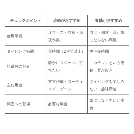
チェックポイント
赤軸がおすすめ
青軸がおすすめ
オフィス・自室・深
自宅・個室・音が気
使用環境
夜作業
にならない環境
タイピング時間
長時間（2時間以上）
中〜短時間
静かにスムーズに打
「カチッ」という感
打鍵感の好み
ちたい
触・音が好き
文書作成・コーディ
タイピングを楽しみ
主な用途
ング・ゲーム
たい・趣味用途
気にしなくていい場
周囲への配慮
必要な場合
合