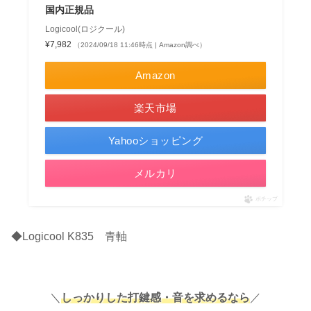
国内正規品
Logicool(ロジクール)
¥7,982
（2024/09/18 11:46時点 | Amazon調べ）
Amazon
楽天市場
Yahooショッピング
メルカリ
ポチップ
◆Logicool K835 青軸
＼
しっかりした打鍵感・音を求めるなら
／