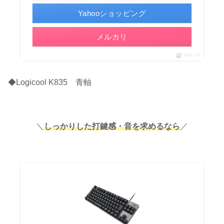
Yahooショッピング
メルカリ
ポチップ
◆Logicool K835 青軸
＼
しっかりした打鍵感・音を求めるなら
／