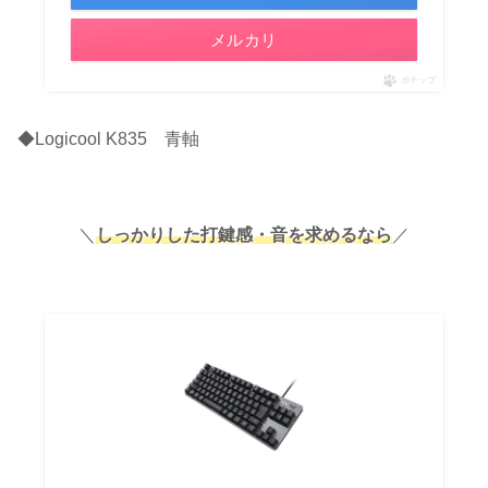
メルカリ
ポチップ
◆Logicool K835 青軸
＼
しっかりした打鍵感・音を求めるなら
／