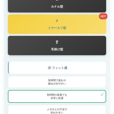
カナル型
HOT
🎵
イヤーカフ型
👂
耳掛け型
😌 フィット感
長時間で蒸れや
痛みが出やすい
✓
長時間の装着でも
非常に快適
メガネとの干渉で
外れやすい