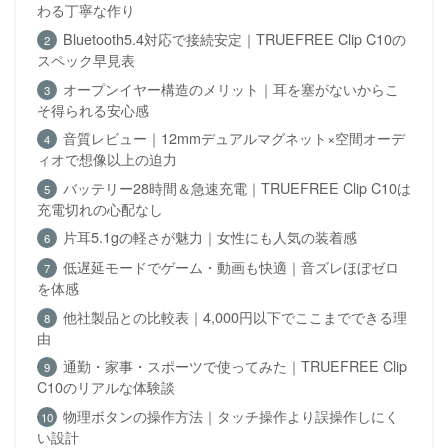
わる丁寧な作り
Bluetooth5.4対応で接続安定｜TRUEFREE Clip C10の
スペック早見表
オープンイヤー構造のメリット｜耳を塞がないからこ
そ得られる安心感
音質レビュー｜12mmデュアルマグネット×空間オーデ
ィオで想像以上の迫力
バッテリー28時間＆急速充電｜TRUEFREE Clip C10は
充電切れの心配なし
片耳5.1gの軽さが魅力｜女性にも人気の装着感
低遅延モードでゲーム・動画も快適｜音ズレほぼゼロ
を体感
他社製品との比較表｜4,000円以下でここまでできる理
由
通勤・家事・スポーツで使ってみた｜TRUEFREE Clip
C10のリアルな体験談
物理ボタンの操作方法｜タッチ操作より誤操作しにく
い設計