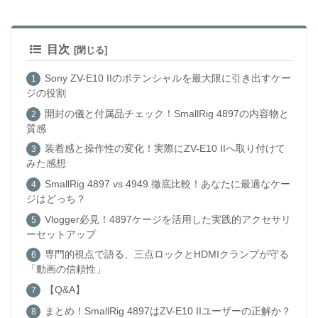
目次
Sony ZV-E10 IIのポテンシャルを最大限に引き出すケー
ジの役割
開封の儀と付属品チェック！SmallRig 4897の内容物と
質感
装着感と操作性の変化！実際にZV-E10 IIへ取り付けて
みた感想
SmallRig 4897 vs 4949 徹底比較！あなたに最適なケー
ジはどっち？
Vlogger必見！4897ケージを活用した実践的アクセサリ
ーセットアップ
専門的視点で語る、三点ロックとHDMIクランプが守る
「動画の信頼性」
【Q&A】
まとめ！SmallRig 4897はZV-E10 IIユーザーの正解か？