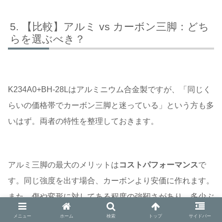
【比較】アルミ vs カーボン三脚：どち
らを選ぶべき？
K234A0+BH-28Lはアルミニウム合金製ですが、「同じく
らいの価格帯でカーボン三脚と迷っている」という方も多
いはず。両者の特性を整理しておきます。
アルミ三脚の最大のメリットは
コストパフォーマンス
で
す。同じ強度を出す場合、カーボンより安価に作れます。
また、傷や変形に対してある程度の強靭さがあり、多少ぶ
つけても致命傷になりにくいという実用的な強みもありま
メニュー
ホーム
検索
トップ
サイドバー