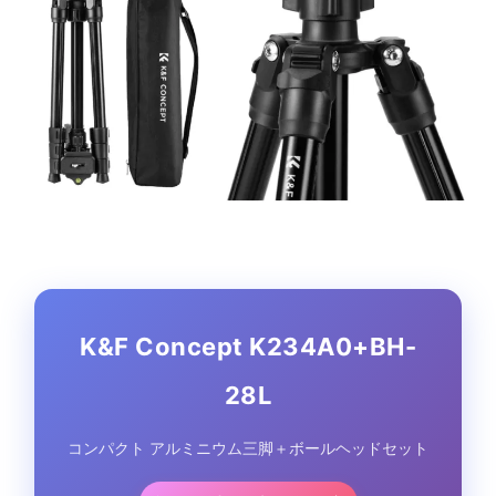
K&F Concept K234A0+BH-
28L
コンパクト アルミニウム三脚＋ボールヘッドセット