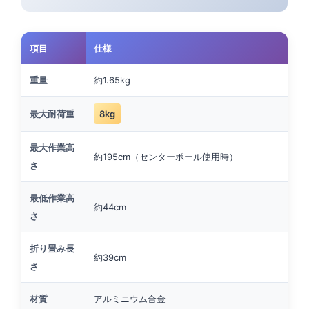
項目
仕様
重量
約1.65kg
最大耐荷重
8kg
最大作業高
約195cm（センターポール使用時）
さ
最低作業高
約44cm
さ
折り畳み長
約39cm
さ
材質
アルミニウム合金