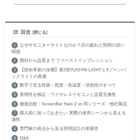
目次
なぜ今モニターライトなのか？目の疲れと照明の深い
関係
開封から設置まで ファーストインプレッション
【技術革新の深層】第3世代ASYM-LIGHTと3ゾーンバ
ックライトの真価
数字で見る性能：照度・色温度・演色性のすべて
実用性を検証：ワイヤレスリモコンと設置互換性
徹底比較：ScreenBar Halo 2 vs 同シリーズ・他社製品
購入前に知っておきたい 実際の使用シーンから見える
適性
専門家の視点から見る照明設計の革新性
Q&A