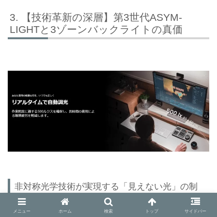
【技術革新の深層】第3世代ASYM-
LIGHTと3ゾーンバックライトの真価
非対称光学技術が実現する「見えない光」の制
御
メニュー
ホーム
検索
トップ
サイドバー