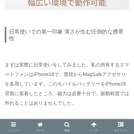
日常使いでの第一印象 薄さが生む圧倒的な携帯
性
まずは実際に日常使いをしてみました。私の所有するスマ
ートフォンはiPhone16で、普段からMagSafeアクセサリ
を多用しています。このモバイルバッテリーをiPhone16
背面に装着したところ、磁力は必要十分で、振動程度では
外れることはありませんでした。
特筆すべきは、
装着時の「かさばり感のなさ」
です。多く
メニュー
ホーム
検索
トップ
サイドバー