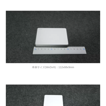
本体サイズ(WxDxH)：112x68x9mm