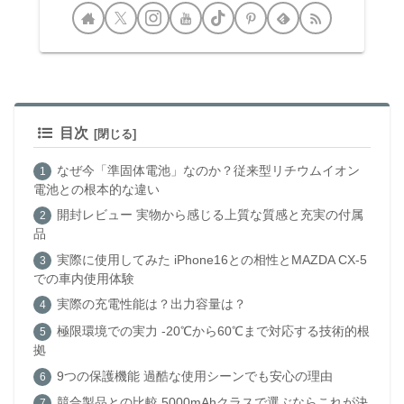
目次
なぜ今「準固体電池」なのか？従来型リチウムイオン
電池との根本的な違い
開封レビュー 実物から感じる上質な質感と充実の付属
品
実際に使用してみた iPhone16との相性とMAZDA CX-5
での車内使用体験
実際の充電性能は？出力容量は？
極限環境での実力 -20℃から60℃まで対応する技術的根
拠
9つの保護機能 過酷な使用シーンでも安心の理由
競合製品との比較 5000mAhクラスで選ぶならこれが決