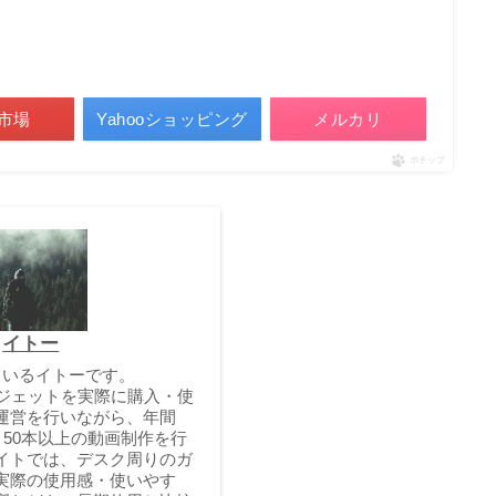
）
市場
Yahooショッピング
メルカリ
ポチップ
イトー
しているイトーです。
ガジェットを実際に購入・使
運営を行いながら、年間
と50本以上の動画制作を行
イトでは、デスク周りのガ
実際の使用感・使いやす