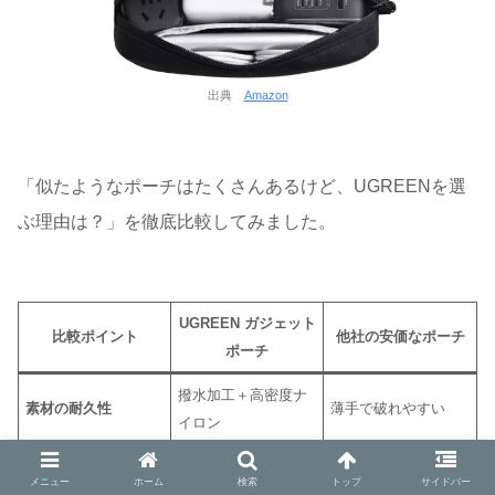
出典
Amazon
「似たようなポーチはたくさんあるけど、UGREENを選
ぶ理由は？」を徹底比較してみました。
UGREEN ガジェット
比較ポイント
他社の安価なポーチ
ポーチ
撥水加工＋高密度ナ
素材の耐久性
薄手で破れやすい
イロン
プレミアムYKKジッ
安物ジッパー（引っ
メニュー
ホーム
検索
トップ
サイドバー
ファスナー
パー（スムーズ開