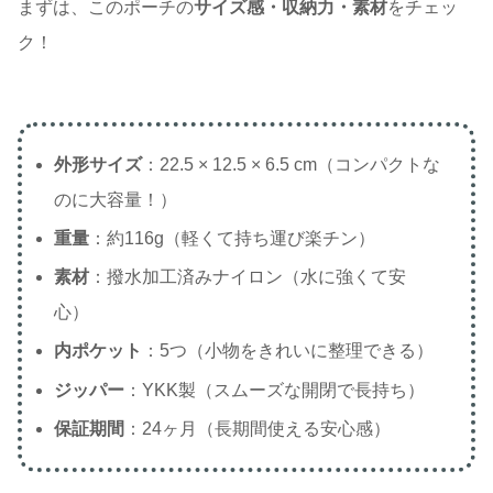
まずは、このポーチの
サイズ感・収納力・素材
をチェッ
ク！
外形サイズ
：22.5 × 12.5 × 6.5 cm（コンパクトな
のに大容量！）
重量
：約116g（軽くて持ち運び楽チン）
素材
：撥水加工済みナイロン（水に強くて安
心）
内ポケット
：5つ（小物をきれいに整理できる）
ジッパー
：YKK製（スムーズな開閉で長持ち）
保証期間
：24ヶ月（長期間使える安心感）