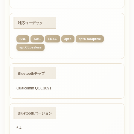
対応コーデック
SBC
AAC
LDAC
aptX
aptX Adaptive
aptX Lossless
Bluetoothチップ
Qualcomm QCC3091
Bluetoothバージョン
5.4