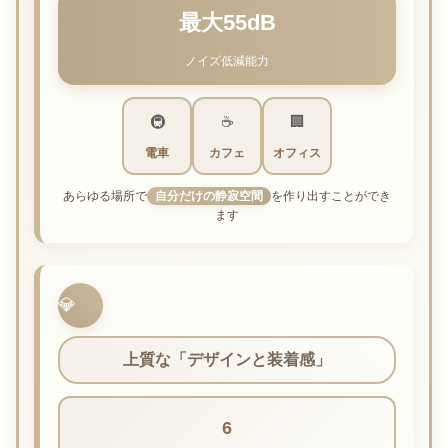
最大55dB
ノイズ低減能力
🚇
☕
🏢
電車
カフェ
オフィス
あらゆる場所で
自分だけの静寂空間
を作り出すことができ
ます
💎
上質な「デザインと装着感」
6