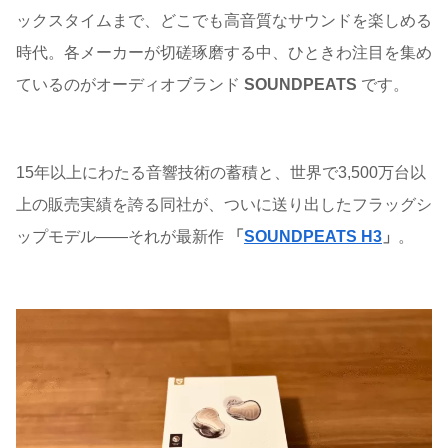
ックスタイムまで、どこでも高音質なサウンドを楽しめる
時代。各メーカーが切磋琢磨する中、ひときわ注目を集め
ているのがオーディオブランド
SOUNDPEATS
です。
15年以上にわたる音響技術の蓄積と、世界で3,500万台以
上の販売実績を誇る同社が、ついに送り出したフラッグシ
ップモデル――それが最新作
「
SOUNDPEATS H3
」
。