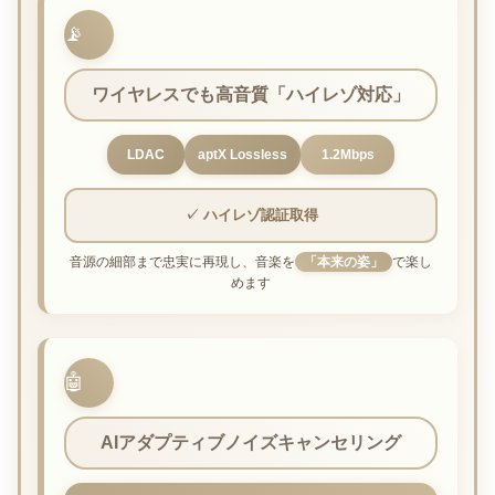
📡
ワイヤレスでも高音質「ハイレゾ対応」
LDAC
aptX Lossless
1.2Mbps
✓ ハイレゾ認証取得
音源の細部まで忠実に再現し、音楽を
「本来の姿」
で楽し
めます
🤖
AIアダプティブノイズキャンセリング