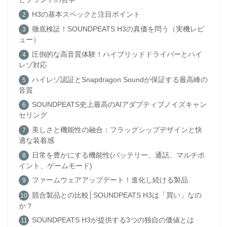
H3の基本スペックと注目ポイント
徹底検証！SOUNDPEATS H3の真価を問う（実機レビ
ュー）
圧倒的な高音質体験！ハイブリッドドライバーとハイ
レゾ対応
ハイレゾ認証とSnapdragon Soundが保証する最高峰の
音質
SOUNDPEATS史上最高のAIアダプティブノイズキャン
セリング
美しさと機能性の融合：フラッグシップデザインと快
適な装着感
日常を豊かにする機能性(バッテリー、通話、マルチポ
イント、ゲームモード)
ファームウェアアップデート！進化し続ける製品
競合製品との比較│SOUNDPEATS H3は「買い」なの
か？
SOUNDPEATS H3が提供する3つの独自の価値とは