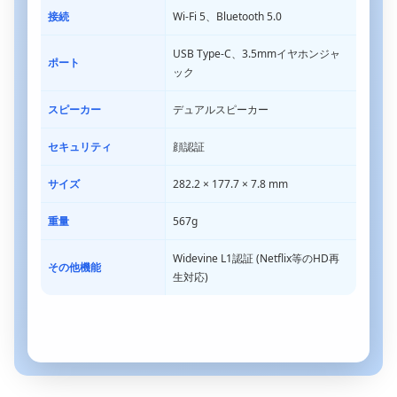
接続
Wi-Fi 5、Bluetooth 5.0
USB Type-C、3.5mmイヤホンジャ
ポート
ック
スピーカー
デュアルスピーカー
セキュリティ
顔認証
サイズ
282.2 × 177.7 × 7.8 mm
重量
567g
Widevine L1認証 (Netflix等のHD再
その他機能
生対応)